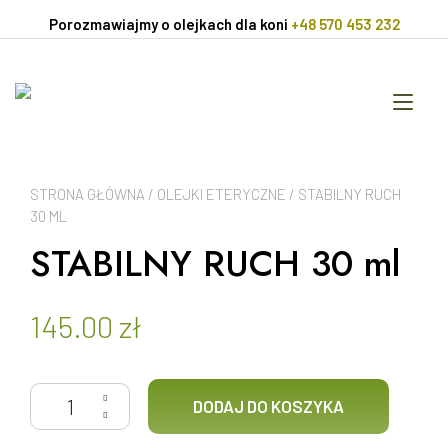
Przejdź
Porozmawiajmy o olejkach dla koni
+48 570 453 232
do
treści
Prz
naw
STRONA GŁÓWNA
/
OLEJKI ETERYCZNE
/ STABILNY RUCH
30 ML
STABILNY RUCH 30 ml
145.00
zł
ilość STABILNY RUCH 30 ml
DODAJ DO KOSZYKA