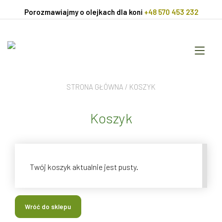
Przejdź
Porozmawiajmy o olejkach dla koni
+48 570 453 232
do
treści
Prz
naw
STRONA GŁÓWNA
/ KOSZYK
Koszyk
Twój koszyk aktualnie jest pusty.
Wróć do sklepu